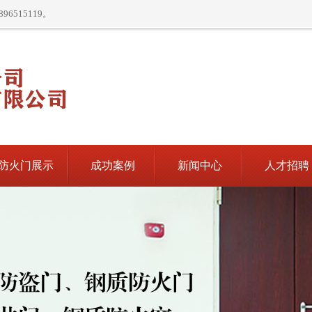
515119。
防火门展示
成功案例
新闻中心
人才招聘