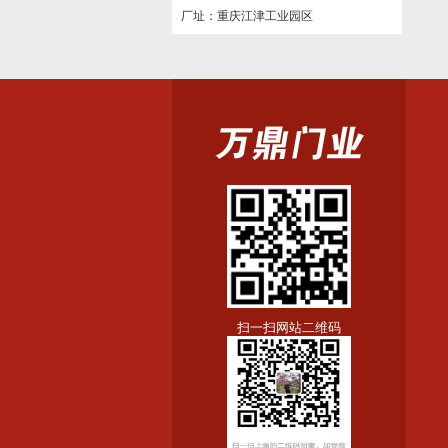
厂址：重庆江津工业园区
扫一扫网站二维码