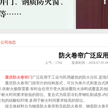
公司动态
防火卷帘广泛应
人气：
1764
发表时间：2018-07-05 06:
重庆防火卷帘门
广泛应用于工业与民用建筑的防火分区.是现
重庆防火卷帘门按帘片的结构形式，可分为单片式和复合式两
形.依耐火极限需要.有时会在帘片受火面涂覆防火涂料或覆盖其他
于耐火时间要求较低的部位。复合式为双层冷轧带钢轧制成形.内
皮包的硅酸铝纤维.多用于耐火时间要求较高的部位。
按主体材料分为钢质防火卷帘和无机防火卷帘。钢质防火卷帘帘片一