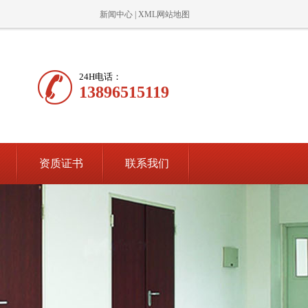
新闻中心
|
XML网站地图
24H电话：
13896515119
资质证书
联系我们