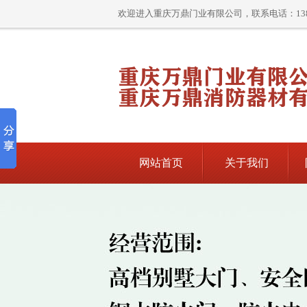
欢迎进入重庆万鼎门业有限公司，联系电话：13896
网站首页
关于我们