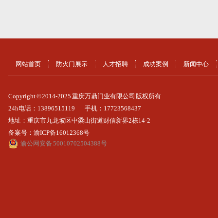
网站首页
防火门展示
人才招聘
成功案例
新闻中心
Copyright © 2014-2025 重庆万鼎门业有限公司 版权所有
24h电话：13896515119
手机：17723568437
地址：重庆市九龙坡区中梁山街道财信新界2栋14-2
备案号：
渝ICP备16012368号
渝公网安备 50010702504388号