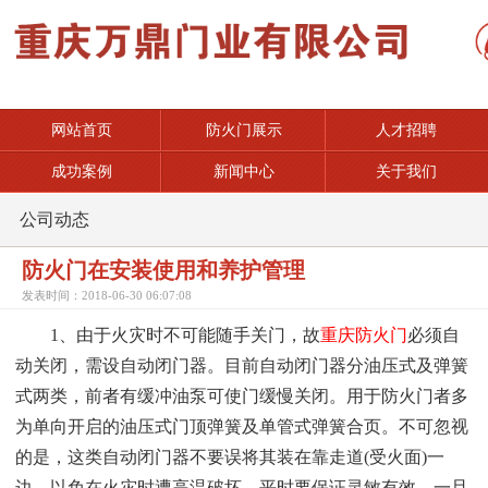
网站首页
防火门展示
人才招聘
成功案例
新闻中心
关于我们
公司动态
防火门在安装使用和养护管理
发表时间：2018-06-30 06:07:08
1、由于火灾时不可能随手关门，故
重庆防火门
必须自
动关闭，需设自动闭门器。目前自动闭门器分油压式及弹簧
式两类，前者有缓冲油泵可使门缓慢关闭。用于防火门者多
为单向开启的油压式门顶弹簧及单管式弹簧合页。不可忽视
的是，这类自动闭门器不要误将其装在靠走道(受火面)一
边，以免在火灾时遭高温破坏。平时要保证灵敏有效，一旦