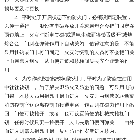
损坏要及时更换。
2、平时处于开启状态下的防火门，必须设固定装置，
以便于通行。一般设有电磁释放开关或易熔合金把门固定在
两边墙上，火灾时断电失磁(或通电生磁而将锁舌吸开)或烧
熔合金，门则在弹簧作用下自动关闭。值得注意的是，不能
采用挂钩或门卡将门固定，火灾时慌乱的人员将不会把门关
上而易窜入烟火，从而使走道和楼梯间失去安全疏散的作
用。
3、为专作疏散的楼梯间防火门，平时为了防盗在使用
中往往被锁上。为了解决即防火又防盗的问题，可采用电磁
门锁：本楼人员用钥匙开启而进入，火灾时由烟感器联动或
消防控制室远距离控制而接通电路，锁舌则在磁力作用下缩
回，门便可被推开。或者，也可设置简便的机械式推杠门
锁，任何时候只要一推便开，人出去后门便回弹关上，由外
面进入则需以钥匙开启，故可防止作案者进入楼内。
4、有的双扇防火门有咬口以便密闭，如果关闭时先后