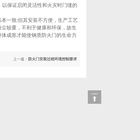
料，以保证启闭灵活性和火灾时门缝的
本一致;但其安装不方便，生产工艺
粉尘较重，不利于健康和环保，故生
整体成形才能使钢质防火门的生命力
上一篇：
防火门安装过程环境控制要求