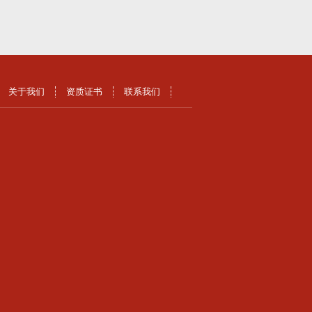
关于我们
资质证书
联系我们