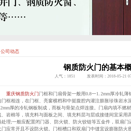
公司动态
钢质防火门的基本
人气：
1851
发表时间：2018-05-21 07:
重庆钢质防火门
门框和门扇骨架一般用0.8一1. 2mm厚冷
与门框相连，在门框、亮窗横档和中挺腹腔内灌注膨胀珍珠岩水泥砂
1.2mm厚的冷轧钢板制成，而板与骨架点焊连接。门扇内填不燃
毯、岩棉等，填充料与面板之间、填充料层与层或接缝间宜采用
锈处理;一般应配置闭门器、防火锁、防火铰链等五金件，双扇门
火门应常开且不设防火锁。门框槽口和双扇门中缝宜设膨胀防火密封条