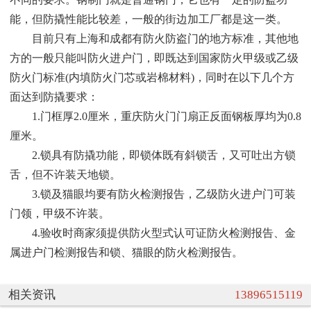
能，但防撬性能比较差，一般的街边加工厂都是这一类。
目前只有上海和成都有防火防盗门的地方标准，其他地
方的一般只能叫防火进户门，即既达到国家防火甲级或乙级
防火门标准(内填防火门芯或岩棉材料)，同时在以下几个方
面达到防撬要求：
1.门框厚2.0厘米，重庆防火门门扇正反面钢板厚均为0.8
厘米。
2.锁具有防撬功能，即锁体既有斜锁舌，又可吐出方锁
舌，但不许装天地锁。
3.锁及猫眼均要有防火检测报告，乙级防火进户门可装
门领，甲级不许装。
4.验收时商家须提供防火型式认可证防火检测报告、金
属进户门检测报告和锁、猫眼的防火检测报告。
相关资讯
13896515119