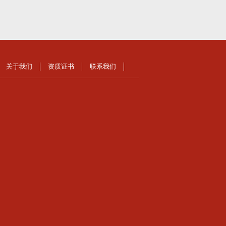
关于我们
资质证书
联系我们