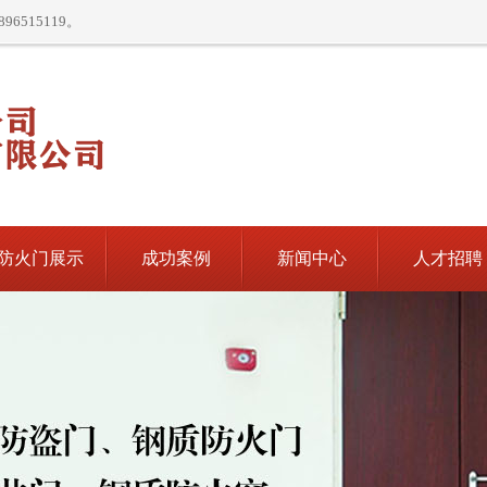
515119。
防火门展示
成功案例
新闻中心
人才招聘