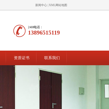
新闻中心
|
XML网站地图
24H电话：
13896515119
资质证书
联系我们