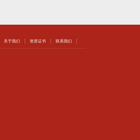
关于我们
资质证书
联系我们