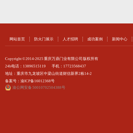
网站首页
防火门展示
人才招聘
成功案例
新闻中心
Copyright © 2014-2025 重庆万鼎门业有限公司 版权所有
24h电话：13896515119
手机：17723568437
地址：重庆市九龙坡区中梁山街道财信新界2栋14-2
备案号：
渝ICP备16012368号
渝公网安备 50010702504388号