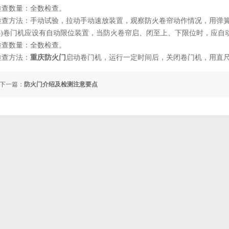
检查数量：全数检查。
检查方法：手动试验，拉动手动速放装置，观察防火卷帘动作情况，用弹
(3)卷门机应设有自动限位装置，当防火卷帘启、闭至上、下限位时，应自
检查数量：全数检查。
检查方法：
重庆防火门
启动卷门机，运行一定时间后，关闭卷门机，用直
下一篇：
防火门介绍及检测注意要点