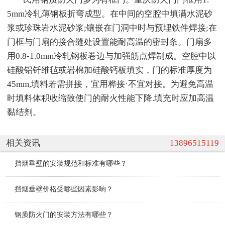
5mm冷轧薄钢板折弯成型。在中间的空腔中填满水泥砂
浆或珍珠岩水泥砂浆;镶嵌在门洞中时与预埋铁件焊接;在
门框与门扇的接合缝处设置能耐高温的密封条。门扇多
用0.8-1.0mm冷轧钢板卷边与加强筋点焊制成。空腔中以
硅酸铝钎维毡或岩棉加硅酸钙板填实，门的标准厚度为
45mm,填料若需拼接，宜用桦接·不宜对接。为避免高温
时填料体积收缩致使门的耐火性能下降.填充时应加高温
黏结剂。
相关资讯
13896515119
挡烟垂壁的安装规范和标准有哪些？
挡烟垂壁价格受哪些因素影响？
钢质防火门的安装方法有哪些？