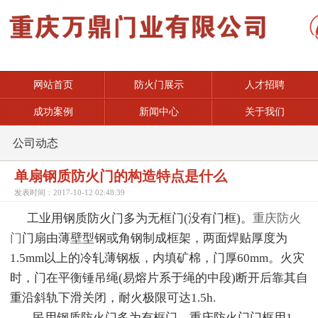
网站首页
防火门展示
人才招聘
成功案例
新闻中心
关于我们
公司动态
单扇钢质防火门的构造特点是什么
发表时间：2017-10-12 02:48:39
工业用钢质防火门多为无框门(没有门框)。
重庆防火
门
门扇由薄壁型钢或角钢制成框架，两面焊贴厚度为
1.5mm以上的冷轧薄钢板，内填矿棉，门厚60mm。火灾
时，门在平衡锤吊绳(易熔片系于绳的中段)断开后靠其自
重沿斜轨下滑关闭，耐火极限可达1.5h.
民用钢质防火门多为有框门。重庆防火门门框用1.